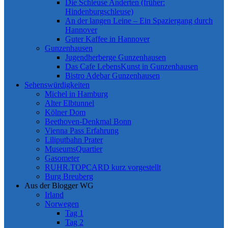
Die Schleuse Anderten (früher:
Hindenburgschleuse)
An der langen Leine – Ein Spaziergang durch
Hannover
Guter Kaffee in Hannover
Gunzenhausen
Jugendherberge Gunzenhausen
Das Cafe LebensKunst in Gunzenhausen
Bistro Adebar Gunzenhausen
Sehenswürdigkeiten
Michel in Hamburg
Alter Elbtunnel
Kölner Dom
Beethoven-Denkmal Bonn
Vienna Pass Erfahrung
Liliputbahn Prater
MuseumsQuartier
Gasometer
RUHR.TOPCARD kurz vorgestellt
Burg Breuberg
Aus der Blogger WG
Irland
Norwegen
Tag 1
Tag 2