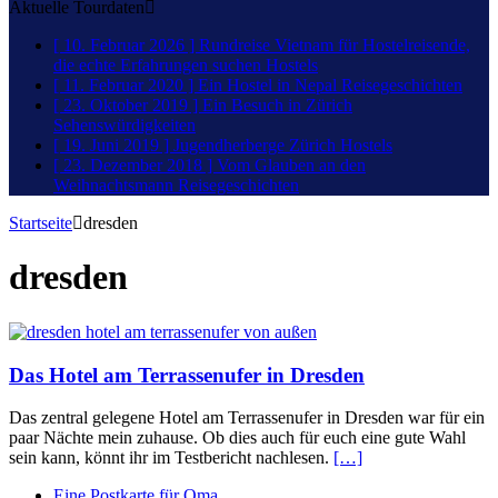
Aktuelle Tourdaten
[ 10. Februar 2026 ]
Rundreise Vietnam für Hostelreisende,
die echte Erfahrungen suchen
Hostels
[ 11. Februar 2020 ]
Ein Hostel in Nepal
Reisegeschichten
[ 23. Oktober 2019 ]
Ein Besuch in Zürich
Sehenswürdigkeiten
[ 19. Juni 2019 ]
Jugendherberge Zürich
Hostels
[ 23. Dezember 2018 ]
Vom Glauben an den
Weihnachtsmann
Reisegeschichten
Startseite
dresden
dresden
Das Hotel am Terrassenufer in Dresden
Das zentral gelegene Hotel am Terrassenufer in Dresden war für ein
paar Nächte mein zuhause. Ob dies auch für euch eine gute Wahl
sein kann, könnt ihr im Testbericht nachlesen.
[…]
Eine Postkarte für Oma