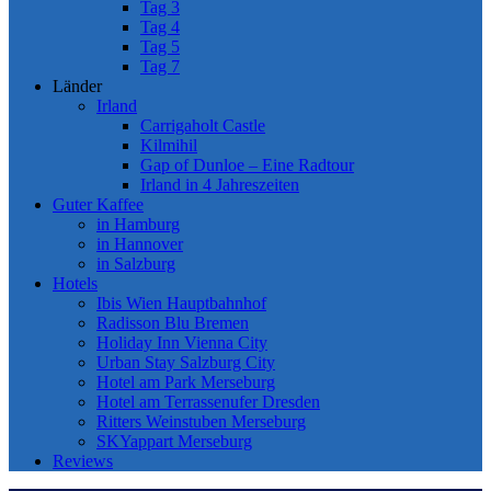
Tag 3
Tag 4
Tag 5
Tag 7
Länder
Irland
Carrigaholt Castle
Kilmihil
Gap of Dunloe – Eine Radtour
Irland in 4 Jahreszeiten
Guter Kaffee
in Hamburg
in Hannover
in Salzburg
Hotels
Ibis Wien Hauptbahnhof
Radisson Blu Bremen
Holiday Inn Vienna City
Urban Stay Salzburg City
Hotel am Park Merseburg
Hotel am Terrassenufer Dresden
Ritters Weinstuben Merseburg
SKYappart Merseburg
Reviews