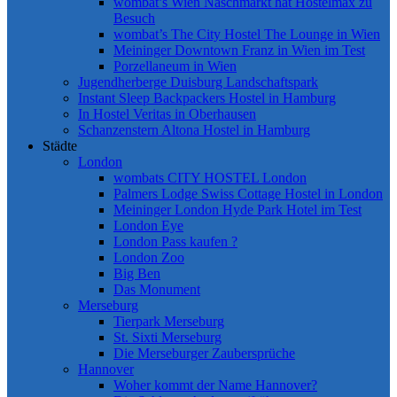
wombat’s Wien Naschmarkt hat Hostelmax zu
Besuch
wombat’s The City Hostel The Lounge in Wien
Meininger Downtown Franz in Wien im Test
Porzellaneum in Wien
Jugendherberge Duisburg Landschaftspark
Instant Sleep Backpackers Hostel in Hamburg
In Hostel Veritas in Oberhausen
Schanzenstern Altona Hostel in Hamburg
Städte
London
wombats CITY HOSTEL London
Palmers Lodge Swiss Cottage Hostel in London
Meininger London Hyde Park Hotel im Test
London Eye
London Pass kaufen ?
London Zoo
Big Ben
Das Monument
Merseburg
Tierpark Merseburg
St. Sixti Merseburg
Die Merseburger Zaubersprüche
Hannover
Woher kommt der Name Hannover?