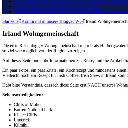
[ 23. Oktober 2019 ]
Ein Besuch in Zürich
Sehenswürdigkeite
[ 19. Juni 2019 ]
Jugendherberge Zürich
Hostels
[ 23. Dezember 2018 ]
Vom Glauben an den Weihnachtsmann
Startseite
Komm mit in unsere Blogger WG
Irland Wohngemeinscha
Irland Wohngemeinschaft
Die erste Reiseblogger Wohngemeinschaft mit mir als Herbergsvater fi
so viel wie möglich von der Region zu zeigen.
Auf dieser Seite findet ihr Informationen zur Reise, und die Artikel 
Ein paar Fotos, ein paar Zitate, ein Kochrezept und mindestens einen 
Vielleicht noch ein Rezept für Irish Coffee, Irish Stew, in Irland könn
Habt bitte Verständnis, dass ich diese Seite erst NACH unserer Wohnge
Sehenswürdigkeiten:
Cliffs of Moher
Burren National Park
Kilkee Cliffs
Limerick
Kilmihil