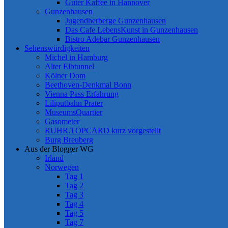
Guter Kaffee in Hannover
Gunzenhausen
Jugendherberge Gunzenhausen
Das Cafe LebensKunst in Gunzenhausen
Bistro Adebar Gunzenhausen
Sehenswürdigkeiten
Michel in Hamburg
Alter Elbtunnel
Kölner Dom
Beethoven-Denkmal Bonn
Vienna Pass Erfahrung
Liliputbahn Prater
MuseumsQuartier
Gasometer
RUHR.TOPCARD kurz vorgestellt
Burg Breuberg
Aus der Blogger WG
Irland
Norwegen
Tag 1
Tag 2
Tag 3
Tag 4
Tag 5
Tag 7