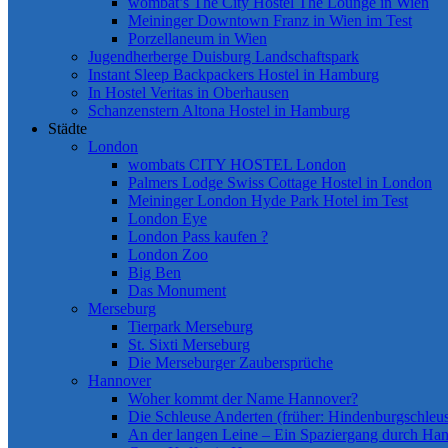
wombat’s The City Hostel The Lounge in Wien
Meininger Downtown Franz in Wien im Test
Porzellaneum in Wien
Jugendherberge Duisburg Landschaftspark
Instant Sleep Backpackers Hostel in Hamburg
In Hostel Veritas in Oberhausen
Schanzenstern Altona Hostel in Hamburg
Städte
London
wombats CITY HOSTEL London
Palmers Lodge Swiss Cottage Hostel in London
Meininger London Hyde Park Hotel im Test
London Eye
London Pass kaufen ?
London Zoo
Big Ben
Das Monument
Merseburg
Tierpark Merseburg
St. Sixti Merseburg
Die Merseburger Zaubersprüche
Hannover
Woher kommt der Name Hannover?
Die Schleuse Anderten (früher: Hindenburgschleu
An der langen Leine – Ein Spaziergang durch Ha