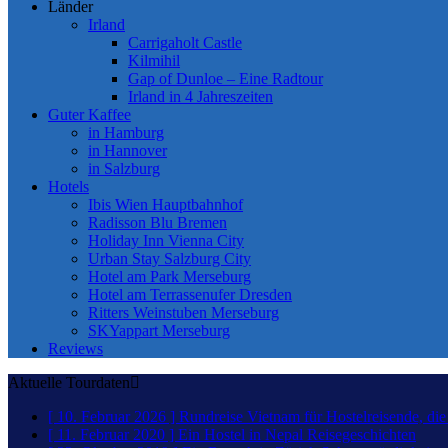
Länder
Irland
Carrigaholt Castle
Kilmihil
Gap of Dunloe – Eine Radtour
Irland in 4 Jahreszeiten
Guter Kaffee
in Hamburg
in Hannover
in Salzburg
Hotels
Ibis Wien Hauptbahnhof
Radisson Blu Bremen
Holiday Inn Vienna City
Urban Stay Salzburg City
Hotel am Park Merseburg
Hotel am Terrassenufer Dresden
Ritters Weinstuben Merseburg
SKYappart Merseburg
Reviews
Aktuelle Tourdaten
[ 10. Februar 2026 ]
Rundreise Vietnam für Hostelreisende, di
[ 11. Februar 2020 ]
Ein Hostel in Nepal
Reisegeschichten