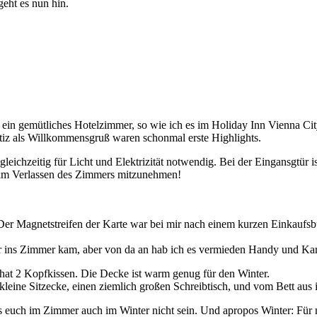
eht es nun hin.
r ein gemütliches Hotelzimmer, so wie ich es im Holiday Inn Vienna Ci
tiz als Willkommensgruß waren schonmal erste Highlights.
leichzeitig für Licht und Elektrizität notwendig. Bei der Eingansgtür ist
eim Verlassen des Zimmers mitzunehmen!
. Der Magnetstreifen der Karte war bei mir nach einem kurzen Einkauf
der ins Zimmer kam, aber von da an hab ich es vermieden Handy und K
hat 2 Kopfkissen. Die Decke ist warm genug für den Winter.
leine Sitzecke, einen ziemlich großen Schreibtisch, und vom Bett aus i
es euch im Zimmer auch im Winter nicht sein. Und apropos Winter: Für m