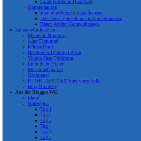
Guter Kaffee in Hannover
Gunzenhausen
Jugendherberge Gunzenhausen
Das Cafe LebensKunst in Gunzenhausen
Bistro Adebar Gunzenhausen
Sehenswürdigkeiten
Michel in Hamburg
Alter Elbtunnel
Kölner Dom
Beethoven-Denkmal Bonn
Vienna Pass Erfahrung
Liliputbahn Prater
MuseumsQuartier
Gasometer
RUHR.TOPCARD kurz vorgestellt
Burg Breuberg
Aus der Blogger WG
Irland
Norwegen
Tag 1
Tag 2
Tag 3
Tag 4
Tag 5
Tag 7