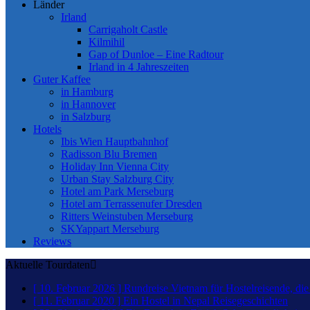
Länder
Irland
Carrigaholt Castle
Kilmihil
Gap of Dunloe – Eine Radtour
Irland in 4 Jahreszeiten
Guter Kaffee
in Hamburg
in Hannover
in Salzburg
Hotels
Ibis Wien Hauptbahnhof
Radisson Blu Bremen
Holiday Inn Vienna City
Urban Stay Salzburg City
Hotel am Park Merseburg
Hotel am Terrassenufer Dresden
Ritters Weinstuben Merseburg
SKYappart Merseburg
Reviews
Aktuelle Tourdaten
[ 10. Februar 2026 ]
Rundreise Vietnam für Hostelreisende, di
[ 11. Februar 2020 ]
Ein Hostel in Nepal
Reisegeschichten