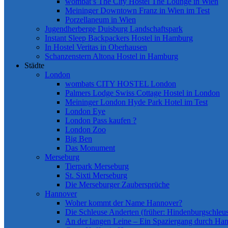
wombat’s The City Hostel The Lounge in Wien
Meininger Downtown Franz in Wien im Test
Porzellaneum in Wien
Jugendherberge Duisburg Landschaftspark
Instant Sleep Backpackers Hostel in Hamburg
In Hostel Veritas in Oberhausen
Schanzenstern Altona Hostel in Hamburg
Städte
London
wombats CITY HOSTEL London
Palmers Lodge Swiss Cottage Hostel in London
Meininger London Hyde Park Hotel im Test
London Eye
London Pass kaufen ?
London Zoo
Big Ben
Das Monument
Merseburg
Tierpark Merseburg
St. Sixti Merseburg
Die Merseburger Zaubersprüche
Hannover
Woher kommt der Name Hannover?
Die Schleuse Anderten (früher: Hindenburgschleu
An der langen Leine – Ein Spaziergang durch Ha