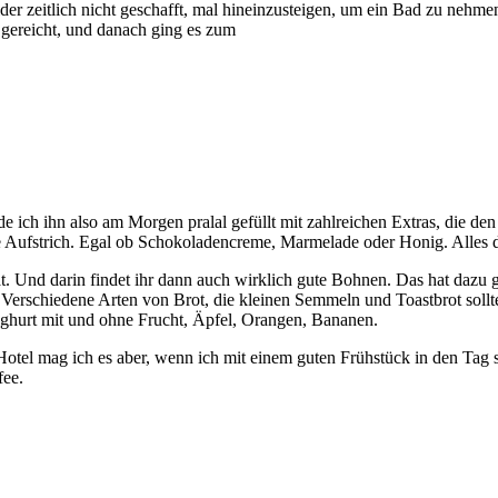
er zeitlich nicht geschafft, mal hineinzusteigen, um ein Bad zu nehme
 gereicht, und danach ging es zum
de ich ihn also am Morgen pralal gefüllt mit zahlreichen Extras, die
e Aufstrich. Egal ob Schokoladencreme, Marmelade oder Honig. Alles 
. Und darin findet ihr dann auch wirklich gute Bohnen. Das hat dazu 
 Verschiedene Arten von Brot, die kleinen Semmeln und Toastbrot soll
Joghurt mit und ohne Frucht, Äpfel, Orangen, Bananen.
 Hotel mag ich es aber, wenn ich mit einem guten Frühstück in den Tag
fee.