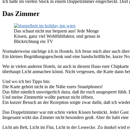
Ich hatte im vierten Stock in einem Doppelzimmer eingecheckt. Dort g
Das Zimmer
Das schaut nicht nur bequem aus! Jede Menge
Kissen, ganz viel Wohlfühlfaktor, und genau in
Blickrichtung ein TV
Normalerweise nächtige ich in Hostels. Ich freue mich aber auch übe
Ein kleines Begrüßungsgeschenk und eine handschriftliche, kurze No
Wie in vielen anderen Hotels, ist auch in diesem Haus eure Chipkarte g
überhaupt Licht anmachen könnt. Nicht vergessen, die Karte dann b
Und wo ich bei Tipps bin:
Die Karte gehört nicht in die Nähe eures Smartphones!
Das führt nämlich unweigerlich dazu, daß ihr euch ausgesperrt fühlt
Und meine Zimmertür wollte partout nicht öffnen.
Ein kurzer Besuch an der Rezeption sorgte zwar dafür, daß ich wie
Das Doppelzimmer war mit schön vielen Kissen bestückt. Jeder Gast 
Insgesamt wirkt das Zimmer nicht besonders groß. Aber ihr habt eine k
Licht am Bett, Licht im Flur, Licht in der Leseecke. Zu dunkel wird 