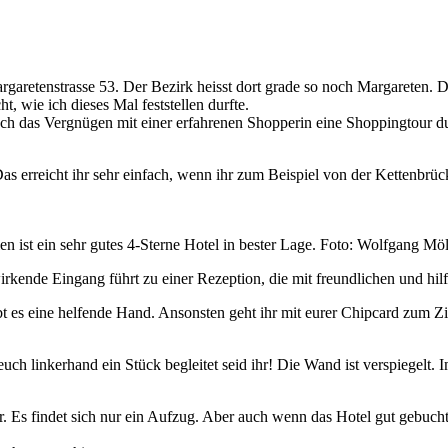
rgaretenstrasse 53. Der Bezirk heisst dort grade so noch Margareten. D
, wie ich dieses Mal feststellen durfte.
 das Vergnügen mit einer erfahrenen Shopperin eine Shoppingtour durc
 Das erreicht ihr sehr einfach, wenn ihr zum Beispiel von der Kettenb
n ist ein sehr gutes 4-Sterne Hotel in bester Lage. Foto: Wolfgang Möl
rkende Eingang führt zu einer Rezeption, die mit freundlichen und hilfsb
ibt es eine helfende Hand. Ansonsten geht ihr mit eurer Chipcard zum
uch linkerhand ein Stück begleitet seid ihr! Die Wand ist verspiegelt.
Es findet sich nur ein Aufzug. Aber auch wenn das Hotel gut gebucht 