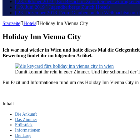
[ 23. Oktober 2019 ]
Ein Besuch in Zürich
Sehenswürdigkeite
[ 19. Juni 2019 ]
Jugendherberge Zürich
Hostels
[ 23. Dezember 2018 ]
Vom Glauben an den Weihnachtsmann
Startseite
Hotels
Holiday Inn Vienna City
Holiday Inn Vienna City
Ich war mal wieder in Wien und hatte dieses Mal die Gelegenhe
Bewertung findet ihr im folgenden Artikel.
Damit kommt ihr rein in euer Zimmer. Und hier schonmal der Ti
Ein Fazit und Informationen rund um das Holiday Inn Vienna City in
Inhalt
Die Ankunft
Das Zimmer
Frühstück
Informationen
Die Lage