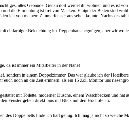
mächtiges, altes Gebäude. Genau dort werdet ihr wohnen und es ist von
hen und die Einrichtung ist frei von Macken. Einige der Betten sind woh
f den ich von meinem Zimmerfenster aus sehen konnte. Nachts erstrahlt 
it einfarbiger Beleuchtung im Treppenhaus begnügen, aber wir wollen m
, da ist immer ein Mitarbeiter in der Nähe!
lief, sondern in einem Doppelzimmer. Das war glaube ich der Hotelberei
 euch noch an die Zeit erinnern, als ein 15 Zoll Monitor uns rieseng
gestattet mit Toilette, moderner Dusche, einem Waschbecken und hat au
iden Fenster gehen direkt raus mit Blick auf den Hochofen 5.
zen des Doppelbetts finde ich hart genug. Ich mag ja nicht so weiche M