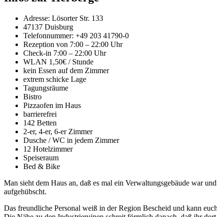
Adresse: Lösorter Str. 133
47137 Duisburg
Telefonnummer: +49 203 41790-0
Rezeption von 7:00 – 22:00 Uhr
Check-in 7:00 – 22:00 Uhr
WLAN 1,50€ / Stunde
kein Essen auf dem Zimmer
extrem schicke Lage
Tagungsräume
Bistro
Pizzaofen im Haus
barrierefrei
142 Betten
2-er, 4-er, 6-er Zimmer
Dusche / WC in jedem Zimmer
12 Hotelzimmer
Speiseraum
Bed & Bike
Man sieht dem Haus an, daß es mal ein Verwaltungsgebäude war und a
aufgehübscht.
Das freundliche Personal weiß in der Region Bescheid und kann euch 
Die Nähe zu den Industrieruinen schreit förmlich danach, daß ihr dort