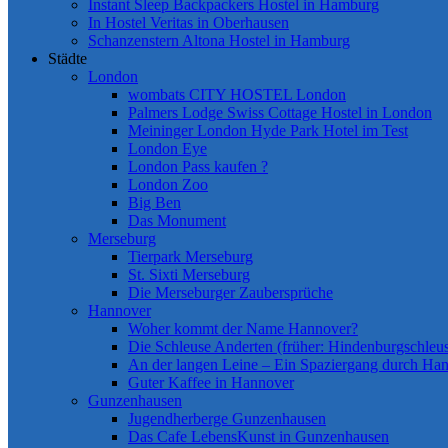
Instant Sleep Backpackers Hostel in Hamburg
In Hostel Veritas in Oberhausen
Schanzenstern Altona Hostel in Hamburg
Städte
London
wombats CITY HOSTEL London
Palmers Lodge Swiss Cottage Hostel in London
Meininger London Hyde Park Hotel im Test
London Eye
London Pass kaufen ?
London Zoo
Big Ben
Das Monument
Merseburg
Tierpark Merseburg
St. Sixti Merseburg
Die Merseburger Zaubersprüche
Hannover
Woher kommt der Name Hannover?
Die Schleuse Anderten (früher: Hindenburgschleu
An der langen Leine – Ein Spaziergang durch Ha
Guter Kaffee in Hannover
Gunzenhausen
Jugendherberge Gunzenhausen
Das Cafe LebensKunst in Gunzenhausen