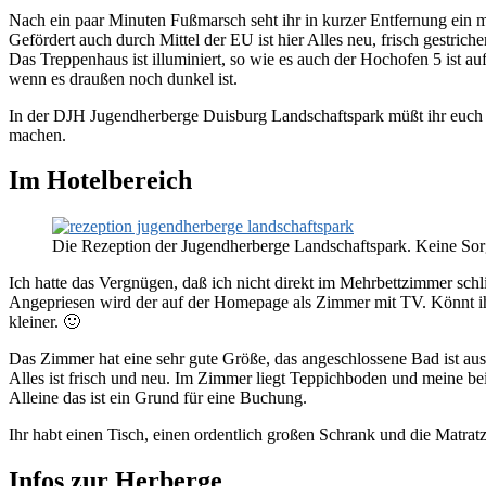
Nach ein paar Minuten Fußmarsch seht ihr in kurzer Entfernung ein 
Gefördert auch durch Mittel der EU ist hier Alles neu, frisch gestric
Das Treppenhaus ist illuminiert, so wie es auch der Hochofen 5 ist au
wenn es draußen noch dunkel ist.
In der DJH Jugendherberge Duisburg Landschaftspark müßt ihr euch m
machen.
Im Hotelbereich
Die Rezeption der Jugendherberge Landschaftspark. Keine Sorge
Ich hatte das Vergnügen, daß ich nicht direkt im Mehrbettzimmer sch
Angepriesen wird der auf der Homepage als Zimmer mit TV. Könnt ihr
kleiner. 🙂
Das Zimmer hat eine sehr gute Größe, das angeschlossene Bad ist aus
Alles ist frisch und neu. Im Zimmer liegt Teppichboden und meine be
Alleine das ist ein Grund für eine Buchung.
Ihr habt einen Tisch, einen ordentlich großen Schrank und die Matrat
Infos zur Herberge