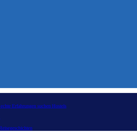
e echte Erfahrungen suchen
Hostels
n
Reisegeschichten