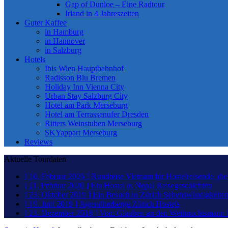
Gap of Dunloe – Eine Radtour
Irland in 4 Jahreszeiten
Guter Kaffee
in Hamburg
in Hannover
in Salzburg
Hotels
Ibis Wien Hauptbahnhof
Radisson Blu Bremen
Holiday Inn Vienna City
Urban Stay Salzburg City
Hotel am Park Merseburg
Hotel am Terrassenufer Dresden
Ritters Weinstuben Merseburg
SKYappart Merseburg
Reviews
Aktuelle Tourdaten
[ 10. Februar 2026 ]
Rundreise Vietnam für Hostelreisende, di
[ 11. Februar 2020 ]
Ein Hostel in Nepal
Reisegeschichten
[ 23. Oktober 2019 ]
Ein Besuch in Zürich
Sehenswürdigkeite
[ 19. Juni 2019 ]
Jugendherberge Zürich
Hostels
[ 23. Dezember 2018 ]
Vom Glauben an den Weihnachtsmann