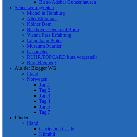
Bistro Adebar Gunzenhausen
Sehenswürdigkeiten
Michel in Hamburg
Alter Elbtunnel
Kölner Dom
Beethoven-Denkmal Bonn
Vienna Pass Erfahrung
Liliputbahn Prater
MuseumsQuartier
Gasometer
RUHR.TOPCARD kurz vorgestellt
Burg Breuberg
Aus der Blogger WG
Irland
Norwegen
Tag 1
Tag 2
Tag 3
Tag 4
Tag 5
Tag 7
Länder
Irland
Carrigaholt Castle
Kilmihil