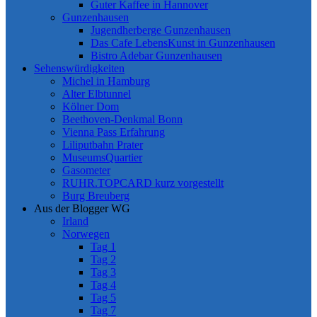
Guter Kaffee in Hannover
Gunzenhausen
Jugendherberge Gunzenhausen
Das Cafe LebensKunst in Gunzenhausen
Bistro Adebar Gunzenhausen
Sehenswürdigkeiten
Michel in Hamburg
Alter Elbtunnel
Kölner Dom
Beethoven-Denkmal Bonn
Vienna Pass Erfahrung
Liliputbahn Prater
MuseumsQuartier
Gasometer
RUHR.TOPCARD kurz vorgestellt
Burg Breuberg
Aus der Blogger WG
Irland
Norwegen
Tag 1
Tag 2
Tag 3
Tag 4
Tag 5
Tag 7