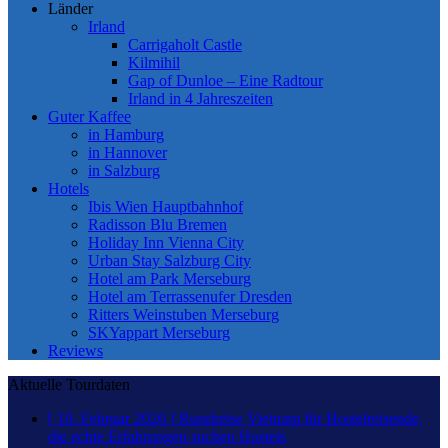
Länder
Irland
Carrigaholt Castle
Kilmihil
Gap of Dunloe – Eine Radtour
Irland in 4 Jahreszeiten
Guter Kaffee
in Hamburg
in Hannover
in Salzburg
Hotels
Ibis Wien Hauptbahnhof
Radisson Blu Bremen
Holiday Inn Vienna City
Urban Stay Salzburg City
Hotel am Park Merseburg
Hotel am Terrassenufer Dresden
Ritters Weinstuben Merseburg
SKYappart Merseburg
Reviews
Aktuelle Tourdaten
[ 10. Februar 2026 ]
Rundreise Vietnam für Hostelreisende,
die echte Erfahrungen suchen
Hostels