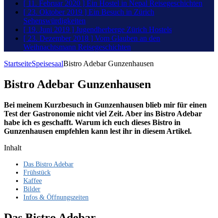
[ 11. Februar 2020 ]
Ein Hostel in Nepal
Reisegeschichten
[ 23. Oktober 2019 ]
Ein Besuch in Zürich
Sehenswürdigkeiten
[ 19. Juni 2019 ]
Jugendherberge Zürich
Hostels
[ 23. Dezember 2018 ]
Vom Glauben an den
Weihnachtsmann
Reisegeschichten
Startseite
Speisesaal
Bistro Adebar Gunzenhausen
Bistro Adebar Gunzenhausen
Bei meinem Kurzbesuch in Gunzenhausen blieb mir für einen
Test der Gastronomie nicht viel Zeit. Aber ins Bistro Adebar
habe ich es geschafft. Warum ich euch dieses Bistro in
Gunzenhausen empfehlen kann lest ihr in diesem Artikel.
Inhalt
Das Bistro Adebar
Frühstück
Kaffee
Bilder
Infos & Öffnungszeiten
Das Bistro Adebar