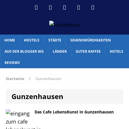
HOME
HOSTELS
STÄDTE
SEHENSWÜRDIGKEITEN
AUS DER BLOGGER WG
LÄNDER
GUTER KAFFEE
HOTELS
REVIEWS
Startseite
Gunzenhausen
Gunzenhausen
Das Cafe LebensKunst in Gunzenhausen